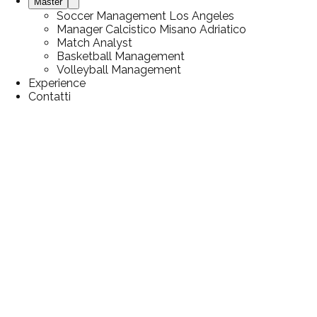
Master
Soccer Management Los Angeles
Manager Calcistico Misano Adriatico
Match Analyst
Basketball Management
Volleyball Management
Experience
Contatti
News
27 gennaio 2026
Un nuovo modo di fare
settore giovanile: l’approccio
educativo di Accademia
dello Sport
News & Articoli
/
Un nuovo modo di fare settore giovanile:
l’approccio educativo di Accademia dello Sport
Indice