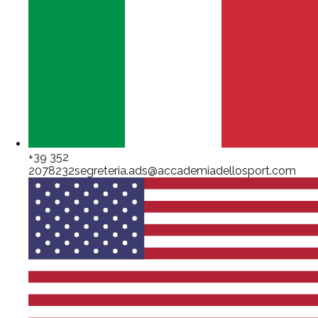
+39 352
2078232
segreteria.ads@accademiadellosport.com