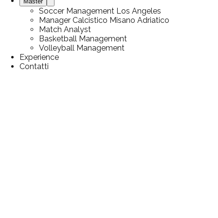
Master
Soccer Management Los Angeles
Manager Calcistico Misano Adriatico
Match Analyst
Basketball Management
Volleyball Management
Experience
Contatti
CONTATTA
IL TEAM
Compila il modulo per ricevere informazioni sui corsi. Ti
ricontatteremo entro 24 ore per un colloquio conoscitivo
gratuito.
Tutti i campi con * sono obbligatori