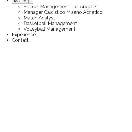
Master
Soccer Management Los Angeles
Manager Calcistico Misano Adriatico
Match Analyst
Basketball Management
Volleyball Management
Experience
Contatti
Articolo
26 gennaio 2026
Patentino per allenatore di
calcio: come funziona e
come prenderlo
News & Articoli
/
Patentino per allenatore di calcio: come
funziona e come prenderlo
Indice
1. I livelli del patentino per allenatore di calcio: tutte le